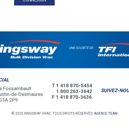
UNE SOCIÉTÉ DE :
CIAL
T
1 418 870-5454
de Fossambault
SUIVEZ-NO
1 800 263-3642
ustin-de-Desmaures
F 1 418 870-3636
 G3A 2P9
© 2026 KINGSWAY VRAC. TOUS DROITS RÉSERVÉS.
AGENCE TEAM